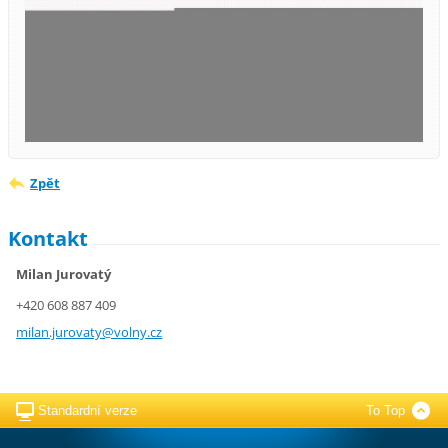
Zpět
Kontakt
Milan Jurovatý
+420 608 887 409
milan.ju
rovaty@v
olny.cz
Standardní verze
To Top