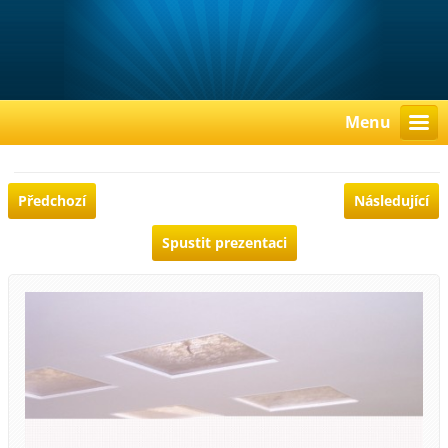
Menu
Předchozí
Následující
Spustit prezentaci