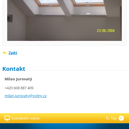
Zpět
Kontakt
Milan Jurovatý
+420 608 887 409
milan.ju
rovaty@v
olny.cz
Standardní verze
To Top