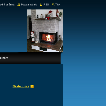
odní stránka
Mapa stránek
RSS
Tisk
te nám
Následující