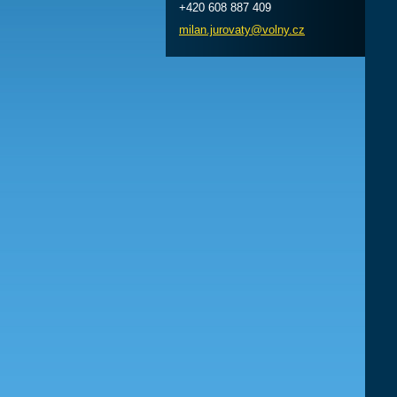
+420 608 887 409
milan.ju
rovaty@v
olny.cz