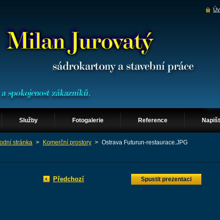
Úv
Služby
Fotogalerie
Reference
Napiš
odní stránka
>
Komerční prostory
>
Ostrava Futurun-restaurace.JPG
Předchozí
Spustit prezentaci