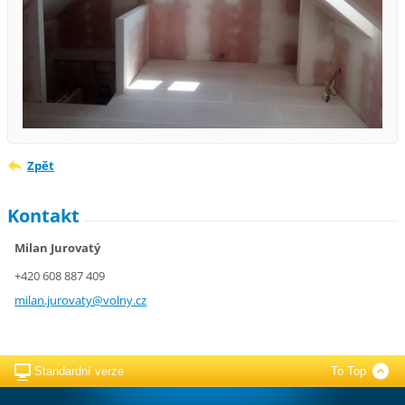
Zpět
Kontakt
Milan Jurovatý
+420 608 887 409
milan.ju
rovaty@v
olny.cz
Standardní verze
To Top