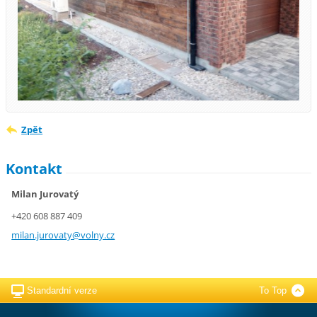
Zpět
Kontakt
Milan Jurovatý
+420 608 887 409
milan.ju
rovaty@v
olny.cz
Standardní verze
To Top