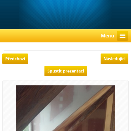
Menu
Předchozí
Následující
Spustit prezentaci