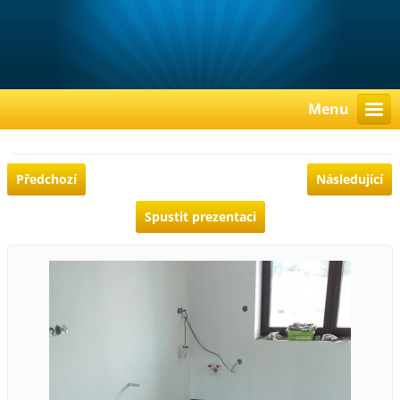
Menu
Předchozí
Následující
Spustit prezentaci