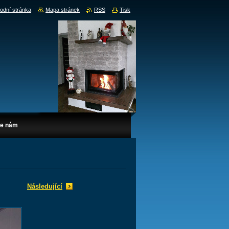
odní stránka
Mapa stránek
RSS
Tisk
te nám
Následující