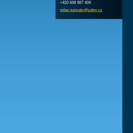
+420 608 887 409
milan.ju
rovaty@v
olny.cz