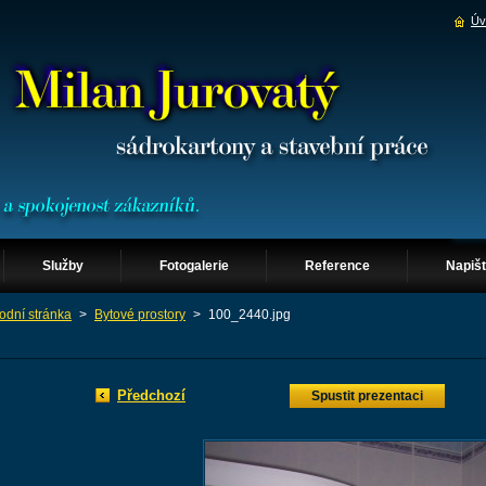
Úv
Služby
Fotogalerie
Reference
Napiš
odní stránka
>
Bytové prostory
>
100_2440.jpg
Předchozí
Spustit prezentaci