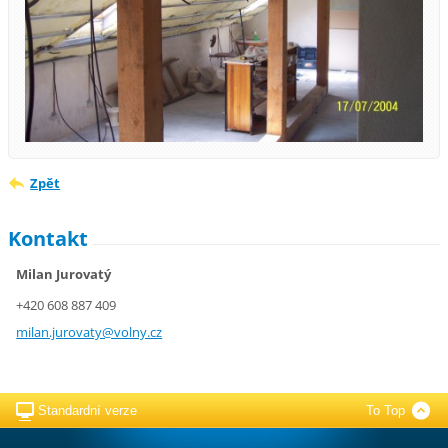
Zpět
Kontakt
Milan Jurovatý
+420 608 887 409
milan.ju
rovaty@v
olny.cz
Standardní verze
To Top